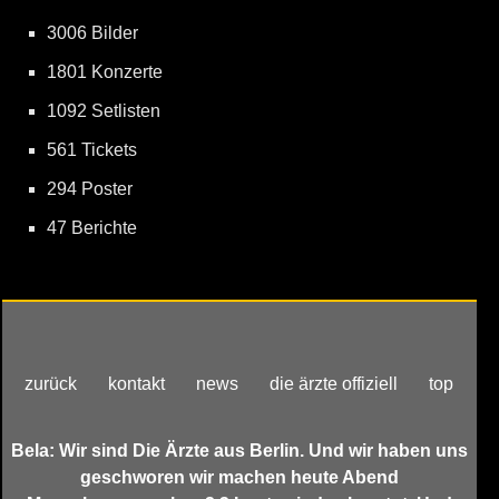
3006 Bilder
1801 Konzerte
1092 Setlisten
561 Tickets
294 Poster
47 Berichte
zurück
kontakt
news
die ärzte offiziell
top
Bela: Wir sind Die Ärzte aus Berlin. Und wir haben uns
geschworen wir machen heute Abend