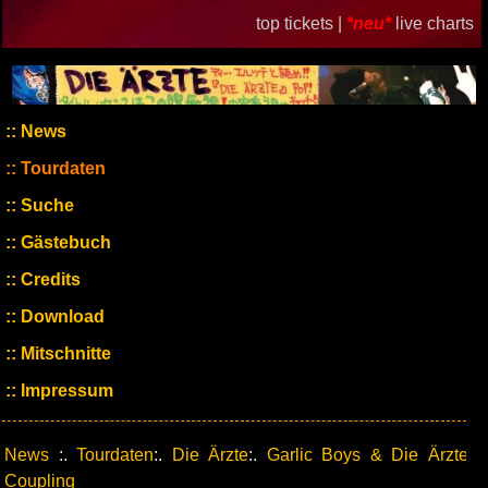
top tickets |
*neu*
live charts
News
Tourdaten
Suche
Gästebuch
Credits
Download
Mitschnitte
Impressum
News
:.
Tourdaten
:.
Die Ärzte
:.
Garlic Boys & Die Ärzte
Coupling