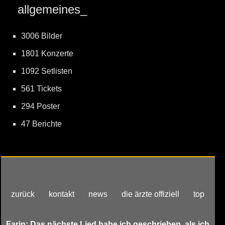
allgemeines_
3006 Bilder
1801 Konzerte
1092 Setlisten
561 Tickets
294 Poster
47 Berichte
zurück
kontakt
news
die ärzte offiziell
top
Farin: Das nächste Lied habe ich geschrieben, als ich