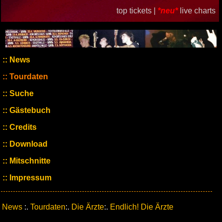
top tickets |
*neu*
live charts
News
Tourdaten
Suche
Gästebuch
Credits
Download
Mitschnitte
Impressum
News
:.
Tourdaten
:.
Die Ärzte
:.
Endlich! Die Ärzte