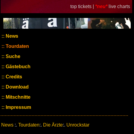
top tickets |
*neu*
live charts
News
Tourdaten
Suche
Gästebuch
Credits
Download
Mitschnitte
Impressum
News
:.
Tourdaten
:.
Die Ärzte
:.
Unrockstar