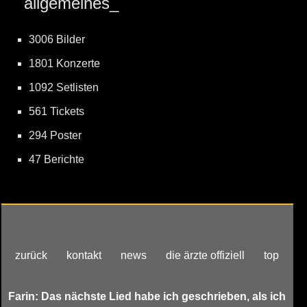
allgemeines_
3006 Bilder
1801 Konzerte
1092 Setlisten
561 Tickets
294 Poster
47 Berichte
zurück
kontakt
news
die ärzte offiziell
top
Farin: Das nächste Lied habe ich geschrieben, als ich