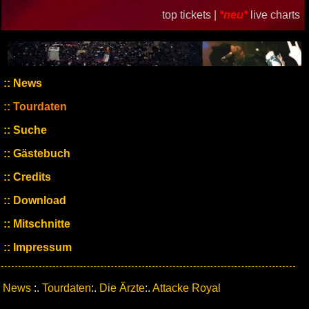
top tickets |
*neu*
live charts
News
Tourdaten
Suche
Gästebuch
Credits
Download
Mitschnitte
Impressum
News
:.
Tourdaten
:.
Die Ärzte
:.
Attacke Royal