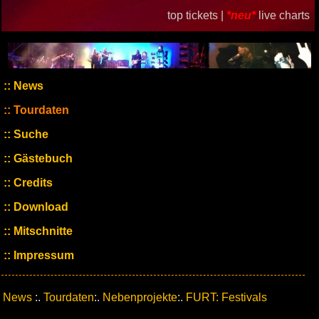
top tickets |
*neu*
live charts
News
Tourdaten
Suche
Gästebuch
Credits
Download
Mitschnitte
Impressum
News
:.
Tourdaten
:.
Nebenprojekte
:.
FURT: Festivals