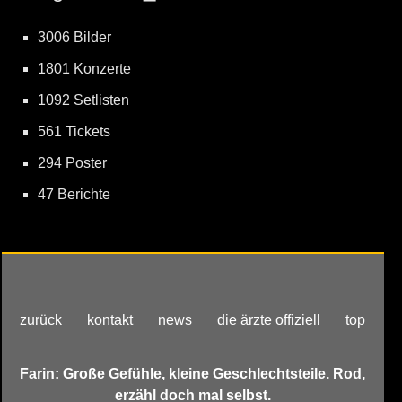
3006 Bilder
1801 Konzerte
1092 Setlisten
561 Tickets
294 Poster
47 Berichte
zurück
kontakt
news
die ärzte offiziell
top
Farin: Große Gefühle, kleine Geschlechtsteile. Rod,
erzähl doch mal selbst.