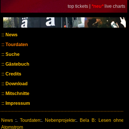
top tickets |
*neu*
live charts
News
Tourdaten
Suche
Gästebuch
Credits
Download
Mitschnitte
Impressum
News
:.
Tourdaten
:.
Nebenprojekte
:.
Bela B: Lesen ohne
Atomstrom