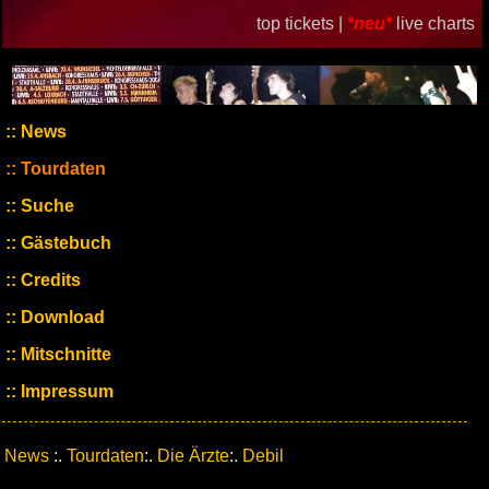
top tickets |
*neu*
live charts
News
Tourdaten
Suche
Gästebuch
Credits
Download
Mitschnitte
Impressum
News
:.
Tourdaten
:.
Die Ärzte
:.
Debil