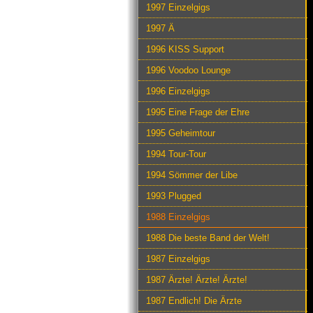
1997 Einzelgigs
1997 Ä
1996 KISS Support
1996 Voodoo Lounge
1996 Einzelgigs
1995 Eine Frage der Ehre
1995 Geheimtour
1994 Tour-Tour
1994 Sömmer der Libe
1993 Plugged
1988 Einzelgigs
1988 Die beste Band der Welt!
1987 Einzelgigs
1987 Ärzte! Ärzte! Ärzte!
1987 Endlich! Die Ärzte