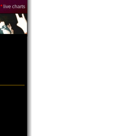
*
live charts