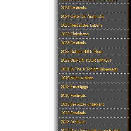
2024 Festivals
2024 OMG Die Ärzte LOL
2023 Herbst des Lebens
2023 Clubshows
2023 Festivals
2022 Buffalo Bill In Rom
2022 BERLIN TOUR MMXXII
2021 In The Ä Tonight (abgesagt)
2019 Miles & More
2018 Einzelgigs
2016 Festivals
2013 Die Ärzte ungeplant
2013 Festivals
2013 Ärztivals
2013 Das Comeback ist noch nicht