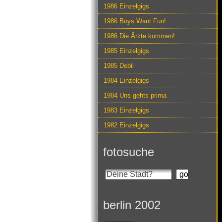
1986 Einzelgigs
1986 Boys Want Fun!
1986 Die Ärzte kommen!
1985 Einzelgigs
1985 Debil
1984 Einzelgigs
1984 Uns gehts prima
1983 Einzelgigs
1982 Einzelgigs
fotosuche
berlin 2002