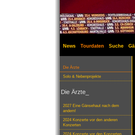
News
Tourdaten
Suche
Gä
Die Ärzte
Solo & Nebenprojekte
Die Ärzte_
2027 Eine Gänsehaut nach dem
andern!
2024 Konzerte vor den anderen
Konzerten
2024 Konzerte vor den Konzerten