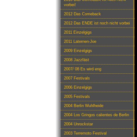
vorbei!
2012 Das Comeback
2012 Das ENDE ist noch nicht vorbei
2011 Einzelgigs
2011 Laternen-Joe
2009 Einzelgigs
2008 Jazzfäst
2007/ 08 Es wird eng
2007 Festivals
2006 Einzelgigs
2005 Festivals
2004 Berlin Wuhlheide
2004 Los Gringos calientes de Berlin
2004 Unrockstar
2003 Terremoto Festival