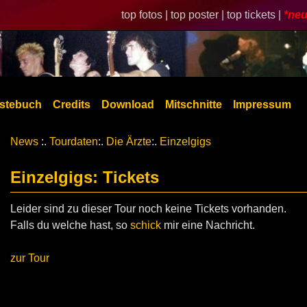
top fotos |
top poster |
top tickets |
*neu
stebuch
Credits
Download
Mitschnitte
Impressum
News
:.
Tourdaten
:.
Die Ärzte
:.
Einzelgigs
Einzelgigs: Tickets
Leider sind zu dieser Tour noch keine Tickets vorhanden.
Falls du welche hast, so
schick
mir eine Nachricht.
zur Tour