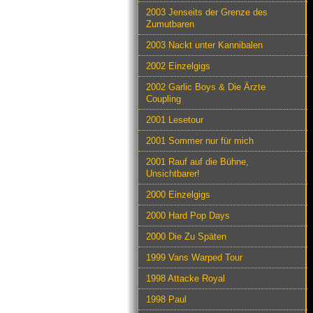
2003 Jenseits der Grenze des
Zumutbaren
2003 Nackt unter Kannibalen
2002 Einzelgigs
2002 Garlic Boys & Die Ärzte
Coupling
2001 Lesetour
2001 Sommer nur für mich
2001 Rauf auf die Bühne,
Unsichtbarer!
2000 Einzelgigs
2000 Hard Pop Days
2000 Die Zu Späten
1999 Vans Warped Tour
1998 Attacke Royal
1998 Paul