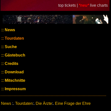
top tickets |
*neu*
live charts
News
Tourdaten
Suche
Gästebuch
Credits
Download
Mitschnitte
Impressum
News
:.
Tourdaten
:.
Die Ärzte
:.
Eine Frage der Ehre