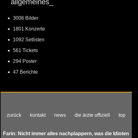
allgemeines_
3006 Bilder
1801 Konzerte
1092 Setlisten
561 Tickets
294 Poster
47 Berichte
zurück
kontakt
news
die ärzte offiziell
top
Farin: Nicht immer alles nachplappern, was die Idioten