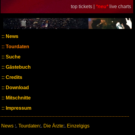
top tickets |
*neu*
live charts
News
Tourdaten
Suche
Gästebuch
Credits
Download
Mitschnitte
Impressum
News
:.
Tourdaten
:.
Die Ärzte
:.
Einzelgigs