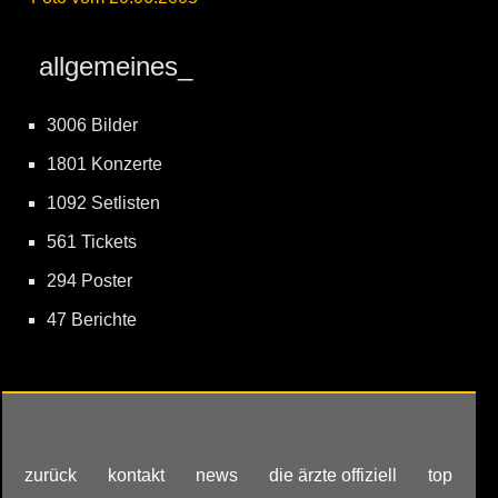
allgemeines_
3006 Bilder
1801 Konzerte
1092 Setlisten
561 Tickets
294 Poster
47 Berichte
zurück
kontakt
news
die ärzte offiziell
top