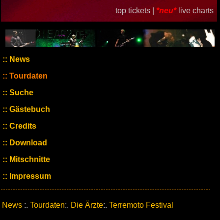
top tickets |
*neu*
live charts
News
Tourdaten
Suche
Gästebuch
Credits
Download
Mitschnitte
Impressum
News
:.
Tourdaten
:.
Die Ärzte
:.
Terremoto Festival