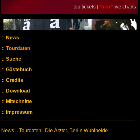
top tickets |
*neu*
live charts
News
Tourdaten
Suche
Gästebuch
Credits
Download
Mitschnitte
Impressum
News
:.
Tourdaten
:.
Die Ärzte
:.
Berlin Wuhlheide