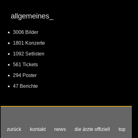
allgemeines_
3006 Bilder
1801 Konzerte
1092 Setlisten
561 Tickets
294 Poster
47 Berichte
zurück
kontakt
news
die ärzte offiziell
top