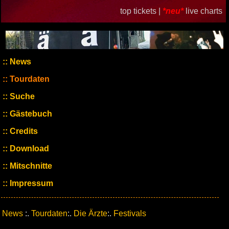
top tickets |
*neu*
live charts
News
Tourdaten
Suche
Gästebuch
Credits
Download
Mitschnitte
Impressum
News
:.
Tourdaten
:.
Die Ärzte
:.
Festivals