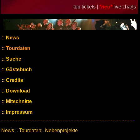
top tickets |
*neu*
live charts
News
Tourdaten
Suche
Gästebuch
Credits
Download
Mitschnitte
Impressum
News
:.
Tourdaten
:.
Nebenprojekte