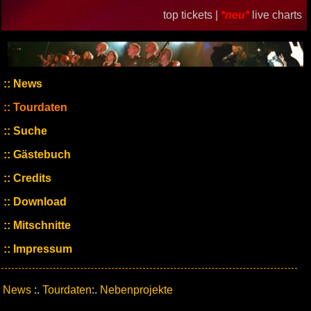
top tickets |
*neu*
live charts
News
Tourdaten
Suche
Gästebuch
Credits
Download
Mitschnitte
Impressum
News
:.
Tourdaten
:.
Nebenprojekte