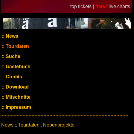
top tickets |
*neu*
live charts
News
Tourdaten
Suche
Gästebuch
Credits
Download
Mitschnitte
Impressum
News
:.
Tourdaten
:.
Nebenprojekte