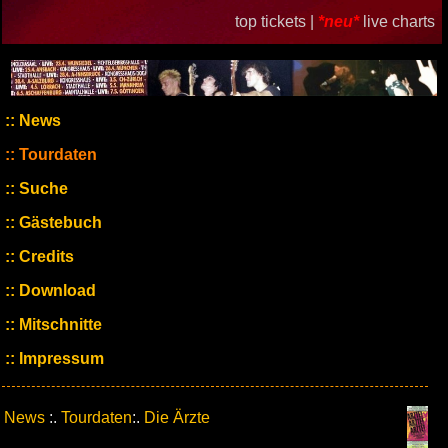
top tickets |
*neu*
live charts
News
Tourdaten
Suche
Gästebuch
Credits
Download
Mitschnitte
Impressum
News
:.
Tourdaten
:.
Die Ärzte