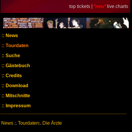
top tickets |
*neu*
live charts
News
Tourdaten
Suche
Gästebuch
Credits
Download
Mitschnitte
Impressum
News
:.
Tourdaten
:.
Die Ärzte