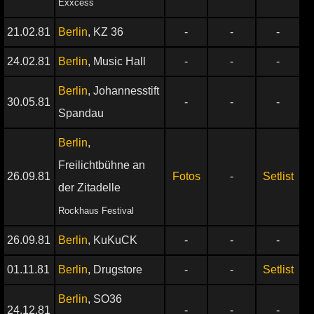
Exxcess
21.02.81
Berlin
, KZ 36
-
-
-
24.02.81
Berlin
, Music Hall
-
-
-
Berlin
, Johannesstift
30.05.81
-
-
-
Spandau
Berlin
,
Freilichtbühne an
26.09.81
Fotos
-
Setlist
der Zitadelle
Rockhaus Festival
26.09.81
Berlin
, KuKuCK
-
-
-
01.11.81
Berlin
, Drugstore
-
-
Setlist
Berlin
, SO36
24.12.81
-
-
-