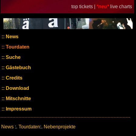
top tickets |
*neu*
live charts
News
Tourdaten
Suche
Gästebuch
Credits
Download
Mitschnitte
Impressum
News
:.
Tourdaten
:.
Nebenprojekte