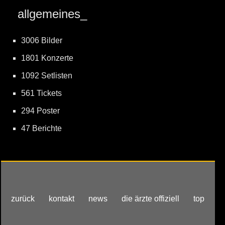
allgemeines_
3006 Bilder
1801 Konzerte
1092 Setlisten
561 Tickets
294 Poster
47 Berichte
zurück
kontakt
news
die ärzte offiziell
top