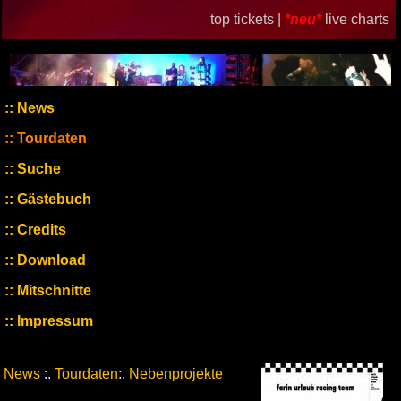
top tickets |
*neu*
live charts
News
Tourdaten
Suche
Gästebuch
Credits
Download
Mitschnitte
Impressum
News
:.
Tourdaten
:.
Nebenprojekte