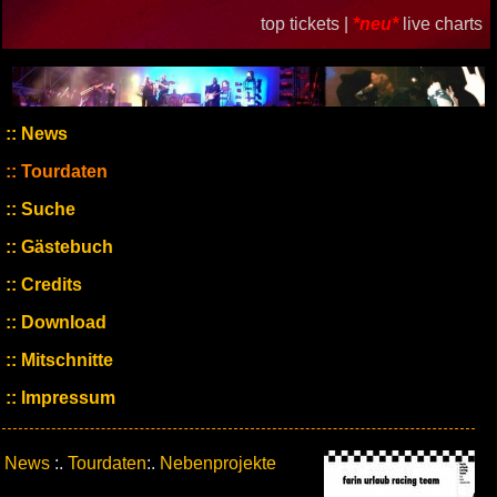
top tickets |
*neu*
live charts
News
Tourdaten
Suche
Gästebuch
Credits
Download
Mitschnitte
Impressum
News
:.
Tourdaten
:.
Nebenprojekte