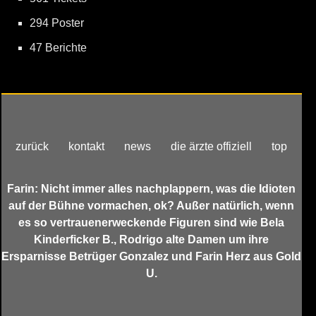
294 Poster
47 Berichte
zurück
kontakt
news
die ärzte offiziell
top
Farin: Nicht immer alles nachplappern, was die Idioten
auf der Bühne vormachen, ok? Außer natürlich, wenn
es so vertrauenerweckende Figuren sind wie Bela
Kinderficker B., Rodrigo alte Damen um ihre
Ersparnisse Betrüger Gonzalez und Farin Herz aus Gold
U.