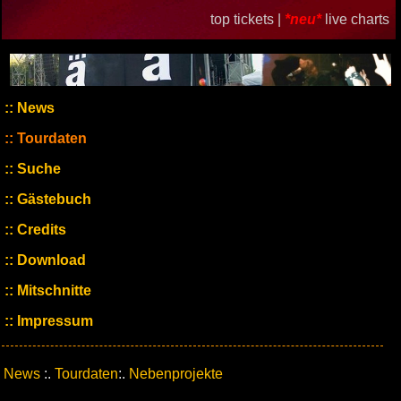
top tickets |
*neu*
live charts
News
Tourdaten
Suche
Gästebuch
Credits
Download
Mitschnitte
Impressum
News
:.
Tourdaten
:.
Nebenprojekte