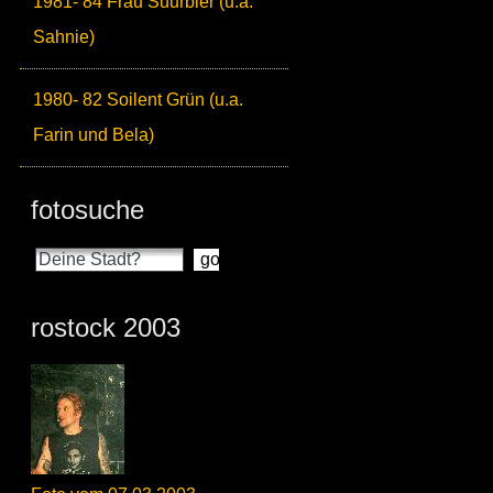
1981- 84 Frau Suurbier (u.a.
Sahnie)
1980- 82 Soilent Grün (u.a.
Farin und Bela)
fotosuche
rostock 2003