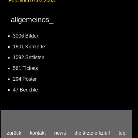
Foto vom 07.03.2003
allgemeines_
3006 Bilder
1801 Konzerte
1092 Setlisten
561 Tickets
294 Poster
47 Berichte
zurück
kontakt
news
die ärzte offiziell
top