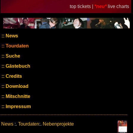
top tickets |
*neu*
live charts
News
Tourdaten
Suche
Gästebuch
Credits
Download
Mitschnitte
Impressum
News
:.
Tourdaten
:.
Nebenprojekte