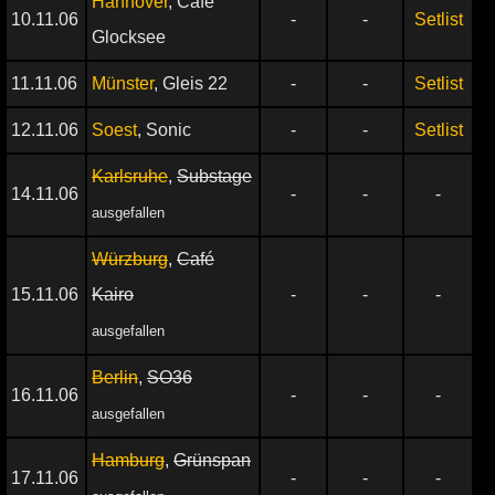
Hannover
, Café
10.11.06
-
-
Setlist
Glocksee
11.11.06
Münster
, Gleis 22
-
-
Setlist
12.11.06
Soest
, Sonic
-
-
Setlist
Karlsruhe
,
Substage
14.11.06
-
-
-
ausgefallen
Würzburg
,
Café
15.11.06
Kairo
-
-
-
ausgefallen
Berlin
,
SO36
16.11.06
-
-
-
ausgefallen
Hamburg
,
Grünspan
17.11.06
-
-
-