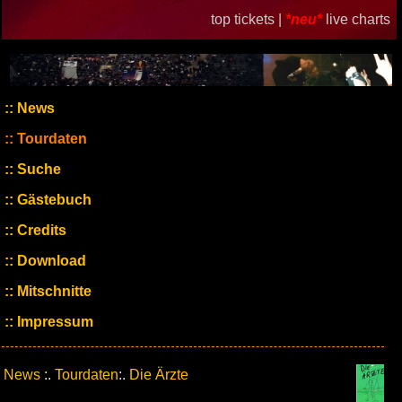
top tickets |
*neu*
live charts
News
Tourdaten
Suche
Gästebuch
Credits
Download
Mitschnitte
Impressum
News
:.
Tourdaten
:.
Die Ärzte