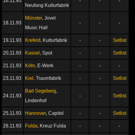
16.11.93
-
-
-
Neufang Kulturfabrik
Münster
, Jovel
18.11.93
-
-
-
Music Hall
19.11.93
Krefeld
, Kulturfabrik
-
-
Setlist
20.11.93
Kassel
, Spot
-
-
Setlist
21.11.93
Köln
, E-Werk
-
-
-
23.11.93
Kiel
, Traumfabrik
-
-
Setlist
Bad Segeberg
,
24.11.93
-
-
Setlist
Lindenhof
25.11.93
Hannover
, Capitol
-
-
Setlist
26.11.93
Fulda
, Kreuz Fulda
-
-
-