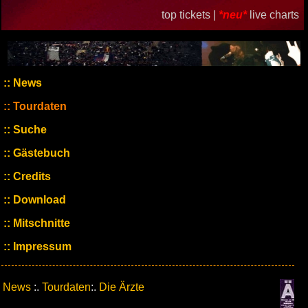
top tickets |
*neu*
live charts
News
Tourdaten
Suche
Gästebuch
Credits
Download
Mitschnitte
Impressum
News
:.
Tourdaten
:.
Die Ärzte