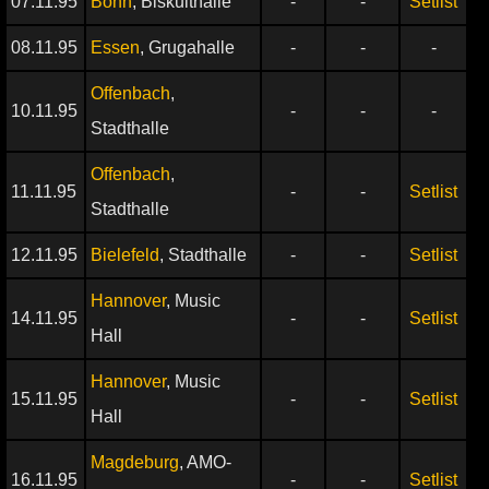
07.11.95
Bonn
, Biskuithalle
-
-
Setlist
08.11.95
Essen
, Grugahalle
-
-
-
Offenbach
,
10.11.95
-
-
-
Stadthalle
Offenbach
,
11.11.95
-
-
Setlist
Stadthalle
12.11.95
Bielefeld
, Stadthalle
-
-
Setlist
Hannover
, Music
14.11.95
-
-
Setlist
Hall
Hannover
, Music
15.11.95
-
-
Setlist
Hall
Magdeburg
, AMO-
16.11.95
-
-
Setlist