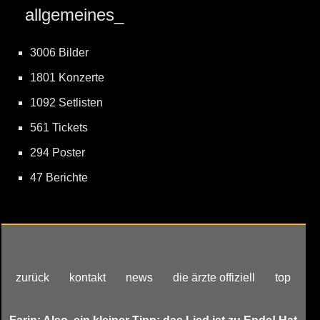
allgemeines_
3006 Bilder
1801 Konzerte
1092 Setlisten
561 Tickets
294 Poster
47 Berichte
zurück
kontakt
news
die ärzte offiziell
top