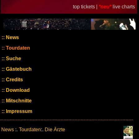
top tickets |
*neu*
live charts
News
Tourdaten
Suche
Gästebuch
Credits
Download
Mitschnitte
Impressum
News
:.
Tourdaten
:.
Die Ärzte