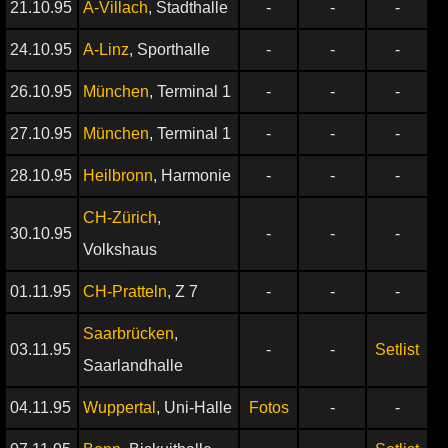
21.10.95
A-Villach
, Stadthalle
-
-
-
24.10.95
A-Linz
, Sporthalle
-
-
-
26.10.95
München
, Terminal 1
-
-
-
27.10.95
München
, Terminal 1
-
-
-
28.10.95
Heilbronn
, Harmonie
-
-
-
CH-Zürich
,
30.10.95
-
-
-
Volkshaus
01.11.95
CH-Pratteln
, Z 7
-
-
-
Saarbrücken
,
03.11.95
-
-
Setlist
Saarlandhalle
04.11.95
Wuppertal
, Uni-Halle
Fotos
-
-