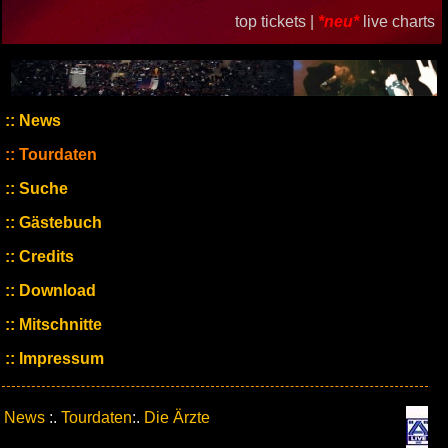
top tickets |
*neu*
live charts
News
Tourdaten
Suche
Gästebuch
Credits
Download
Mitschnitte
Impressum
News
:.
Tourdaten
:.
Die Ärzte