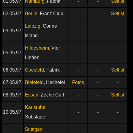
01.05.97
Hamburg
, Fabrik
-
-
Setlist
02.05.97
Berlin
, Franz Club
-
-
Setlist
Leipzig
, Conne
03.05.97
-
-
-
Island
Hildesheim
, Vier
05.05.97
-
-
-
Linden
06.05.97
Coesfeld
, Fabrik
-
-
Setlist
07.05.97
Bielefeld
, Hechelei
Fotos
-
-
08.05.97
Essen
, Zeche Carl
-
-
Setlist
Karlsruhe
,
10.05.97
-
-
-
Substage
Stuttgart
,