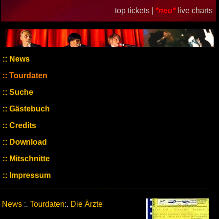
top tickets |
*neu*
live charts
News
Tourdaten
Suche
Gästebuch
Credits
Download
Mitschnitte
Impressum
News
:.
Tourdaten
:.
Die Ärzte