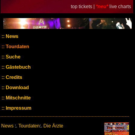
top tickets |
*neu*
live charts
News
Tourdaten
Suche
Gästebuch
Credits
Download
Mitschnitte
Impressum
News
:.
Tourdaten
:.
Die Ärzte