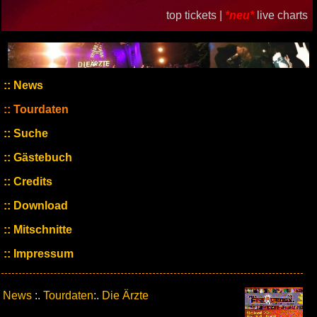
top tickets |
*neu*
live charts
News
Tourdaten
Suche
Gästebuch
Credits
Download
Mitschnitte
Impressum
News
:.
Tourdaten
:.
Die Ärzte