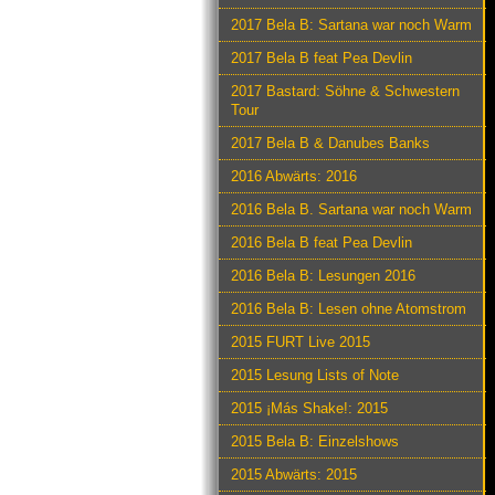
2017 Bela B: Sartana war noch Warm
2017 Bela B feat Pea Devlin
2017 Bastard: Söhne & Schwestern
Tour
2017 Bela B & Danubes Banks
2016 Abwärts: 2016
2016 Bela B. Sartana war noch Warm
2016 Bela B feat Pea Devlin
2016 Bela B: Lesungen 2016
2016 Bela B: Lesen ohne Atomstrom
2015 FURT Live 2015
2015 Lesung Lists of Note
2015 ¡Más Shake!: 2015
2015 Bela B: Einzelshows
2015 Abwärts: 2015