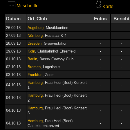
Mitschnitte
Karte
Datum:
Ort, Club
Fotos
Bericht
26.09.13
Augsburg
, Musikkantine
-
-
27.09.13
Nürnberg
, Festsaal K 4
-
-
28.09.13
Dresden
, Groovestation
-
-
29.09.13
Köln
, Clubbahnhof Ehrenfeld
-
-
01.10.13
Berlin
, Bassy Cowboy Club
-
-
02.10.13
Bremen
, Lagerhaus
-
-
03.10.13
Frankfurt
, Zoom
-
-
Hamburg
, Frau Hedi (Boot) Konzert
04.10.13
-
-
1
Hamburg
, Frau Hedi (Boot) Konzert
04.10.13
-
-
2
Hamburg
, Frau Hedi (Boot) Konzert
04.10.13
-
-
3
Hamburg
, Frau Hedi (Boot)
04.10.13
-
-
Gästelistenkonzert