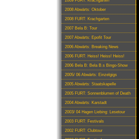
2009 FURT: Krachgarten
2008 Abwärts: Oktober
2008 FURT: Krachgarten
2007 Bela B: Tour
2007 Abwärts: Epofit Tour
2006 Abwärts: Breaking News
2006 FURT: Heiss! Heiss! Heiss!
2006 Bela B: Bela B.s Bingo-Show
2005/ 06 Abwärts: Einzelgigs
2005 Abwärts: Staatskapelle
2005 FURT: Sonnenblumen of Death
2004 Abwärts: Karstadt
2003/ 04 Hagen Liebing: Lesetour
2003 FURT: Festivals
2002 FURT: Clubtour