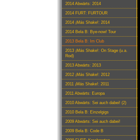
2014 Abwärts: 2014
2014 FURT: FURTOUR
2014 ¡Más Shake!: 2014
2014 Bela B: Bye-now! Tour
2013 Bela B: Im Club
2013 ¡Más Shake!: On Stage (u.a.
Rod)
2013 Abwärts: 2013
2012 ¡Más Shake!: 2012
2011 ¡Más Shake!: 2011
2011 Abwärts: Europa
2010 Abwärts: Sei auch dabei! (2)
2010 Bela B: Einzelgigs
2009 Abwärts: Sei auch dabei!
2009 Bela B: Code B