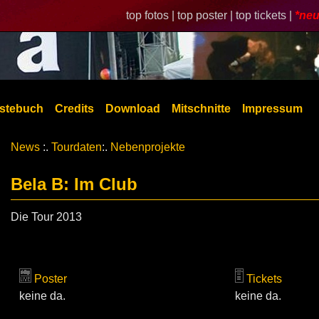
top fotos |
top poster |
top tickets |
*neu
stebuch
Credits
Download
Mitschnitte
Impressum
News
:.
Tourdaten
:.
Nebenprojekte
Bela B: Im Club
Die Tour 2013
Poster
Tickets
keine da.
keine da.