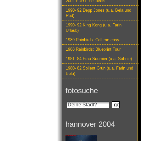
2002 FURT: Festivals
1990- 92 Depp Jones (u.a. Bela und
Rod)
1990- 92 King Kong (u.a. Farin
Urlaub)
1989 Rainbirds: Call me easy...
1988 Rainbirds: Blueprint Tour
1981- 84 Frau Suurbier (u.a. Sahnie)
1980- 82 Soilent Grün (u.a. Farin und
Bela)
fotosuche
hannover 2004