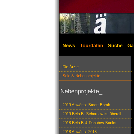
News
Tourdaten
Suche
Gä
Die Ärzte
Solo & Nebenprojekte
Nebenprojekte_
2019 Abwärts: Smart Bomb
2019 Bela B: Scharnow ist überall
2018 Bela B & Danubes Banks
2018 Abwärts: 2018