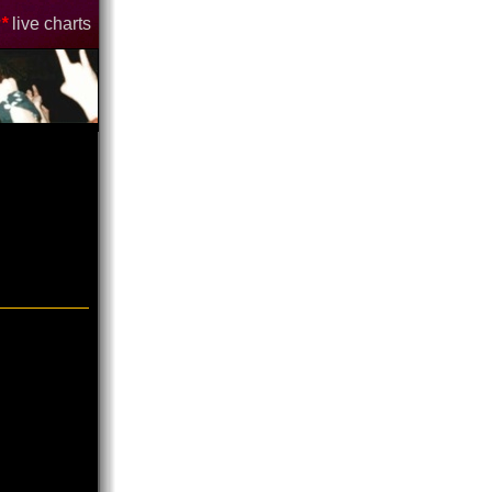
*
live charts