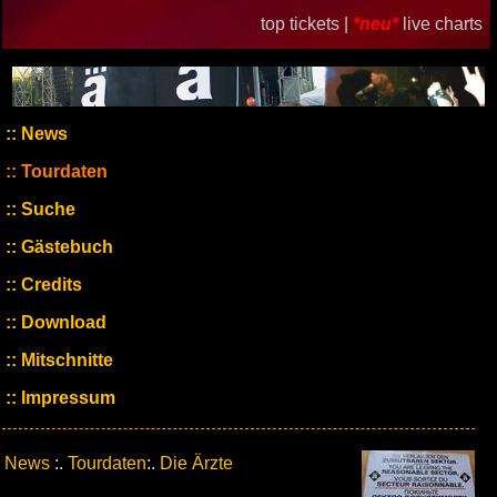
top tickets |
*neu*
live charts
News
Tourdaten
Suche
Gästebuch
Credits
Download
Mitschnitte
Impressum
News
:.
Tourdaten
:.
Die Ärzte