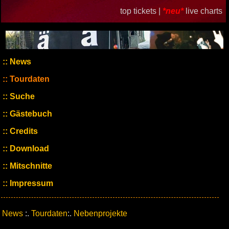
top tickets |
*neu*
live charts
News
Tourdaten
Suche
Gästebuch
Credits
Download
Mitschnitte
Impressum
News
:.
Tourdaten
:.
Nebenprojekte