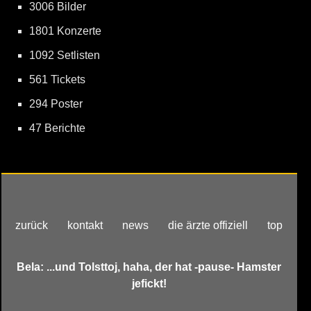
3006 Bilder
1801 Konzerte
1092 Setlisten
561 Tickets
294 Poster
47 Berichte
zurück
kontakt
news
die ärzte offiziell
top
Bela: ...und Tolsttoj, haha, der hat -pause- Hamster
jefickt!