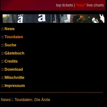
top tickets |
*neu*
live charts
News
Tourdaten
Suche
Gästebuch
Credits
Download
Mitschnitte
Impressum
News
:.
Tourdaten
:.
Die Ärzte